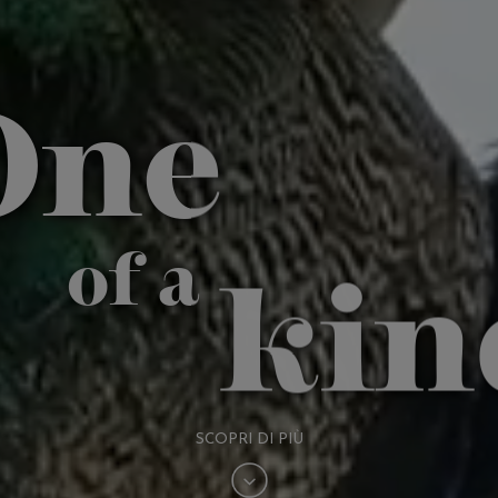
One
of a
kin
SCOPRI DI PIÙ