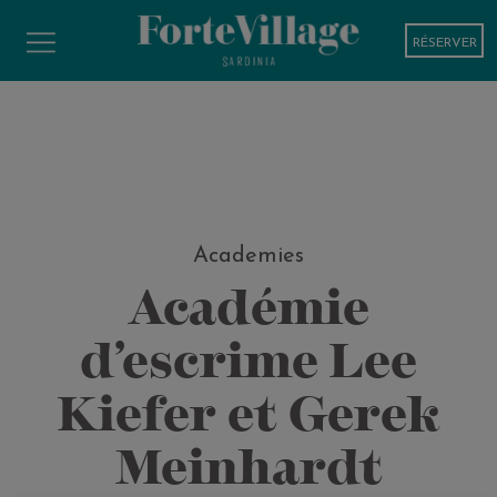
Homepage
/
Academies
/
RÉSERVER
Académie d’escrime Lee Kiefer et Gerek Meinhardt
Academies
Académie
d’escrime Lee
Kiefer et Gerek
Meinhardt