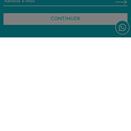
Forte Village World
Contactez-nous
L’intervento Del Fondo (R)esisto 2020 è realizzato con risorse a
valere sul Programma Operativo Regionale cofinanziato con il Fondo
Sociale Europeo 2014-2020 della Regione Sardegna, per un valore di
euro 809.935,00.
|
|
|
Quality Policy
Privacy Policy
Cookie Policy
Accessibility
|
|
|
Declaration
Whistleblowing Policy
Travel Trade/GDS
Work with