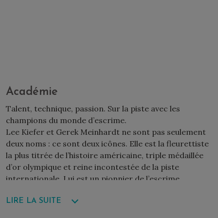
Académie
Talent, technique, passion. Sur la piste avec les
champions du monde d’escrime.
Lee Kiefer et Gerek Meinhardt ne sont pas seulement
deux noms : ce sont deux icônes. Elle est la fleurettiste
la plus titrée de l’histoire américaine, triple médaillée
d’or olympique et reine incontestée de la piste
internationale. Lui est un pionnier de l’escrime
masculine aux États-Unis, le premier à avoir remporté
LIRE LA SUITE
une médaille aux championnats du monde et à avoir
atteint le sommet du classement mondial.