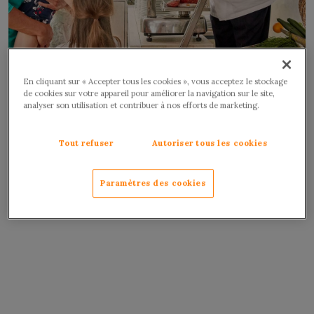
En cliquant sur « Accepter tous les cookies », vous acceptez le stockage
A magnificent seafood restaurant that looks out to
de cookies sur votre appareil pour améliorer la navigation sur le site,
sea, the perfect place to enjoy a selection of fresh fish
analyser son utilisation et contribuer à nos efforts de marketing.
and crustacean, all cooked on the grill. In addition, is a
wonderful choice of salads, cheeses and local cured
Tout refuser
Autoriser tous les cookies
meats. Homemade desserts and icecreams complete
the meal. Open from July to the beginning of
Paramètres des cookies
September.
Opening hours: 12.30-14.30