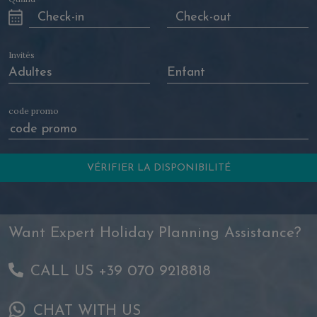
Invités
code promo
Want Expert Holiday Planning Assistance?
CALL US +39 070 9218818
CHAT WITH US