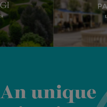
PA
An unique