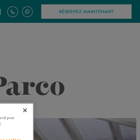
|
RÉSERVEZ MAINTENANT
 Parco
reil pour
.
les cookies