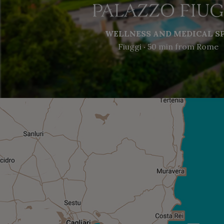
WELLNESS AND MEDICAL S
Fiuggi ‧ 50 min from Rome