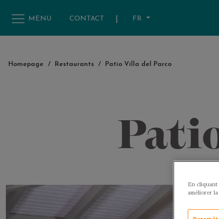
|
FR
MENU
CONTACT
Homepage
/
Restaurants
/
Patio Villa del Parco
Patio
En cliquant 
améliorer la
Paramèt