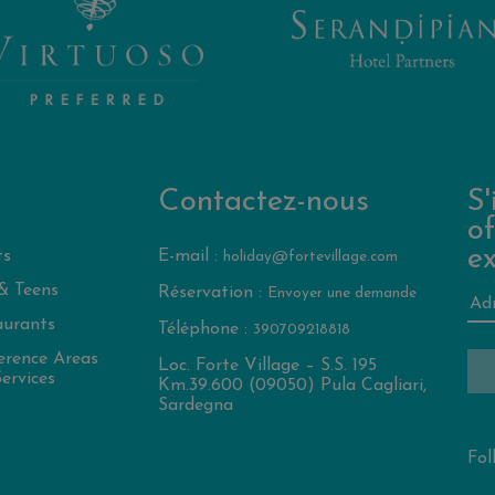
Contactez-nous
S'
of
ex
ts
E-mail :
holiday@fortevillage.com
& Teens
Réservation :
Envoyer une demande
aurants
Téléphone :
390709218818
erence Areas
Loc. Forte Village – S.S. 195
ervices
Km.39.600 (09050) Pula Cagliari,
Sardegna
Fol