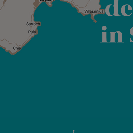
de
in