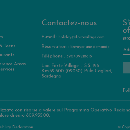
Contactez-nous
S'
of
ex
ts
E-mail :
holiday@fortevillage.com
& Teens
Réservation :
Envoyer une demande
aurants
Téléphone :
390709218818
erence Areas
Loc. Forte Village – S.S. 195
ervices
Km.39.600 (09050) Pula Cagliari,
Sardegna
Fol
lizzato con risorse a valere sul Programma Operativo Regiona
lore di euro 809.935,00.
ibility Declaration
© Copy