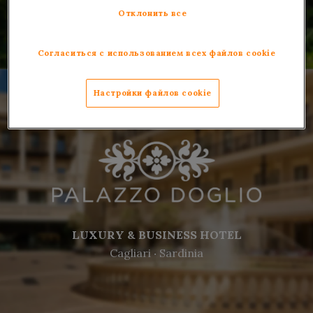
Fiuggi ‧ 50 min from Rome
Отклонить все
Согласиться с использованием всех файлов cookie
Настройки файлов cookie
LUXURY & BUSINESS HOTEL
Cagliari ‧ Sardinia