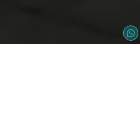
Acquaforte
Талассо
И Спа
История Acquaforte Thalasso & Spa– это многолетняя и
тысячелетняя история.
Тысячелетняя история – потому что еще римская