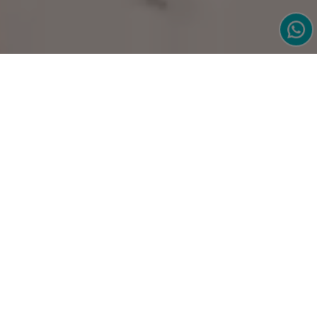
Acquaforte
Thalasso
& Spa
Die Geschichte des Acquaforte Thalasso & Spa in Sardinien ist
eine Geschichte von Jahren und Jahrtausenden.
Jahrtausende, weil die römische Kultur, wie man an der
wunderschönen, nur wenige Minuten vom Forte Village Resort
entfernten Stadt Nora auf Sardinien sieht, bereits die
wohltuende Wirkung der Thermen am Meer kannte.