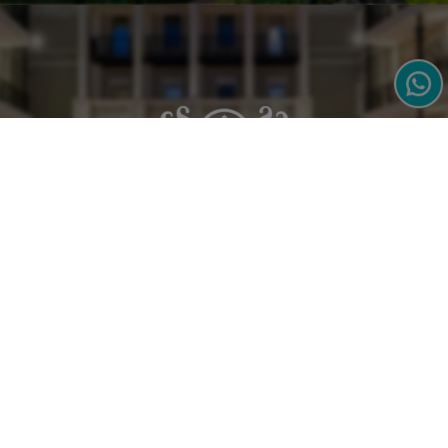
LUXURY & BUSINESS HOTEL
Cagliari ‧ Sardinia