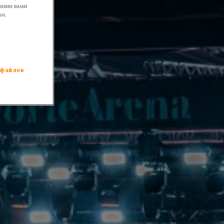
ании вами
ам.
 файлов