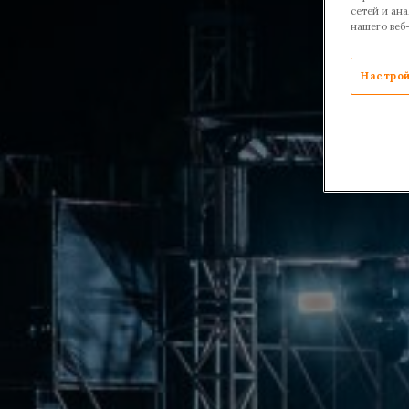
сетей и ан
нашего веб
Настрой