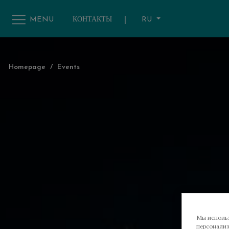
|
RU
MENU
КОНТАКТЫ
Homepage
/
Events
Мы использ
персонализ