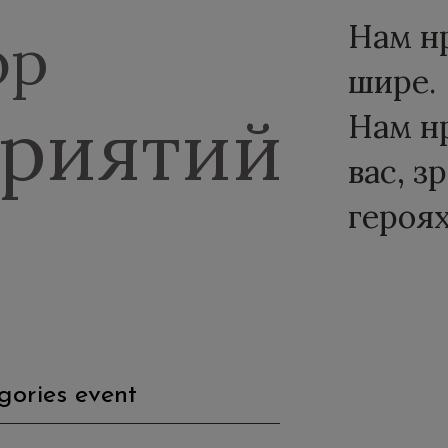
Нам н
ор
шире.
риятий
Нам н
вас, з
героях