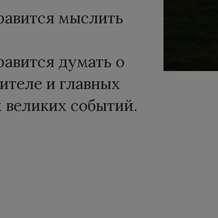
равится мыслить
равится думать о
рителе и главных
 великих событий.