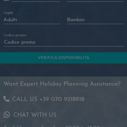
Ospiti
Codice promo
Want Expert Holiday Planning Assistance?
CALL US +39 070 9218818
CHAT WITH US