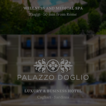
WELLNESS AND MEDICAL SPA
Fiuggi ‧ 50 min from Rome
LUXURY & BUSINESS HOTEL
Cagliari ‧ Sardinia