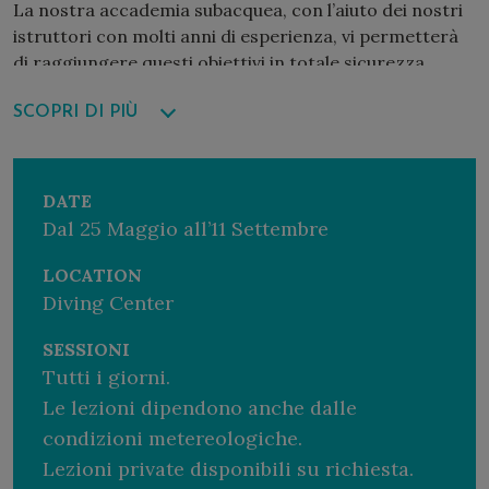
La nostra accademia subacquea, con l’aiuto dei nostri
istruttori con molti anni di esperienza, vi permetterà
di raggiungere questi obiettivi in totale sicurezza
divertendovi.
SCOPRI DI PIÙ
Le lezioni sono personalizzate e basate sul tipo di
corso. Puoi scegliere tra molte certificazioni, a partire
da 8 anni di età e sono possibili lezioni private.
DATE
Dal 25 Maggio all’11 Settembre
Per maggiori informazioni, contatta i nostri holiday
advisors al +39 070 9218818 o scrivi a
LOCATION
holiday@fortevillage.com
Diving Center
SESSIONI
Tutti i giorni.
Le lezioni dipendono anche dalle
condizioni metereologiche.
Lezioni private disponibili su richiesta.