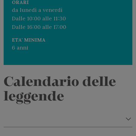
ORARI
Quando ti iscriverai alla clinica, ti verrà consegnato il
da lunedì a venerdì
nostro fantastico kit.
Dalle 10:00 alle 11:30
Se amate il calcio e sognate di vivere una formazione
Dalle 16:00 alle 17:00
calcistica unica, unitevi alla
FONDAZIONE REAL
ETA' MINIMA
MADRID
… la vostra esperienza calcistica inizia qui!
6 anni
Kit
Al momento dell’iscrizione, riceverai un
Kit
.
Calendario delle
Per ulteriori informazioni chiama il +39 070 9218818 o
leggende
scrivi a
holiday@fortevillage.com
Se sei ospite del Resort e desideri prenotare la Sport
Academy, chiama il +39 0709218938