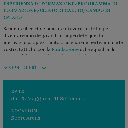
ESPERIENZA DI FORMAZIONE/PROGRAMMA DI
FORMAZIONE/CLINIC DI CALCIO/CAMPO DI
CALCIO
Se amate il calcio e pensate di avere la stoffa per
diventare uno dei grandi, non perdete questa
meravigliosa opportunità di allenarvi e perfezionare le
vostre tattiche con la
Fondazione
della squadra di
calcio più famosa del mondo!
La Clinica della
Fundación Real Madrid al Forte Village
offre
SCOPRI DI PIÙ
programmi di allenamento calcistico per bambini della
durata di una settimana, incentrati su varie tattiche e
tecniche.
DATE
Gli allenatori della
Fundación Real Madrid
vi
dal 25 Maggio all’11 Settembre
aspettano per condividere con voi i loro segreti, le
moderne tecniche di allenamento e l’importanza di
LOCATION
valori come il rispetto, la disciplina e il gioco di
Sport Arena
squadra.