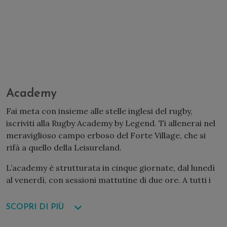
Academy
Fai meta con insieme alle stelle inglesi del rugby,
iscriviti alla Rugby Academy by Legend. Ti allenerai nel
meraviglioso campo erboso del Forte Village, che si
rifà a quello della Leisureland.
L’academy è strutturata in cinque giornate, dal lunedì
al venerdì, con sessioni mattutine di due ore. A tutti i
partecipanti verrà fornito un kit.
SCOPRI DI PIÙ
Leggende precedenti:
Will Greenwood, Austin
Healey, Alex Goode, Geordan Murphy, Martin