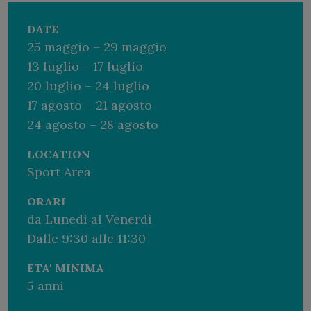
Johnson, Rachael Burford
DATE
25 maggio – 29 maggio
Kit
13 luglio – 17 luglio
Al momento dell’iscrizione, riceverai il magnifico
20 luglio – 24 luglio
Rugby Academy Kit.
17 agosto – 21 agosto
24 agosto – 28 agosto
Per ulteriori informazioni chiama il +39 070 9218818 o
scrivi a
holiday@fortevillage.com
LOCATION
Se sei ospite del Resort e desideri prenotare l’Academy,
Sport Area
contatta +39 070 9218938
ORARI
da Lunedì al Venerdì
Dalle 9:30 alle 11:30
ETA' MINIMA
5 anni