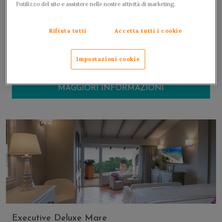
l'utilizzo del sito e assistere nelle nostre attività di marketing.
Perchè soggiornare qui?
Rifiuta tutti
Accetta tutti i cookie
Executive Mare Plus
Location esclusiva
Impostazioni cookie
2
35 m
2 adulti + 1 bambino ·
terrazza lato mare ·
Vicino alla spiaggia
Piscina riservata
MAGGIORI INFORMAZIONI
Ampie terrazze sul mare
Executive Deluxe Mare