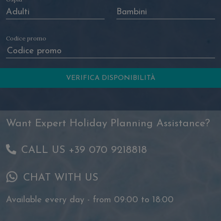
Codice promo
Want Expert Holiday Planning Assistance?
CALL US +39 070 9218818
CHAT WITH US
Available every day - from 09:00 to 18:00