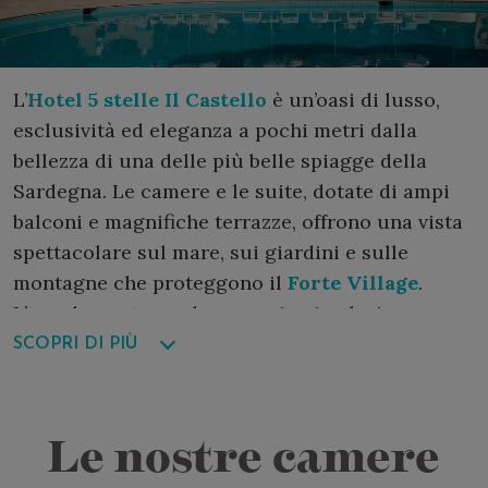
L’
Hotel 5 stelle Il Castello
è un’oasi di lusso,
esclusività ed eleganza a pochi metri dalla
bellezza di una delle più belle spiagge della
Sardegna. Le camere e le suite, dotate di ampi
balconi e magnifiche terrazze, offrono una vista
spettacolare sul mare, sui giardini e sulle
montagne che proteggono il
Forte Village
.
L’arredamento rende omaggio ai colori
dell’artigianato sardo e al design più
SCOPRI DI PIÙ
contemporaneo.
Agli ospiti dell’Hotel Il Castello è riservata una
Le nostre camere
meravigliosa piscina riscaldata con vista sul
mare e direttamente collegata alla spiaggia.