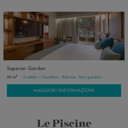
Superior Garden
2
29 m
2 adulti + 1 bambino ·
Balcone ·
lato giardino ·
MAGGIORI INFORMAZIONI
Le Piscine