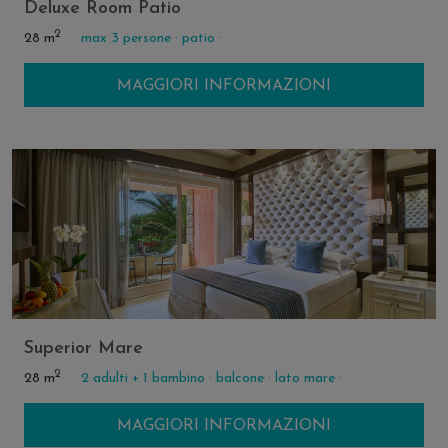
Deluxe Room Patio
2
28 m
max 3 persone ·
patio ·
MAGGIORI INFORMAZIONI
Superior Mare
2
28 m
2 adulti + 1 bambino ·
balcone ·
lato mare ·
MAGGIORI INFORMAZIONI