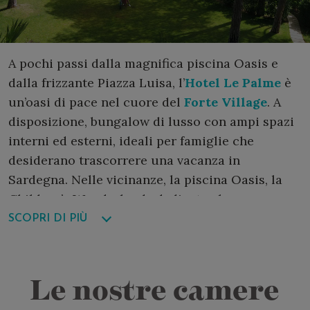
A pochi passi dalla magnifica piscina Oasis e
dalla frizzante Piazza Luisa, l’
Hotel Le Palme
è
un’oasi di pace nel cuore del
Forte Village
. A
disposizione, bungalow di lusso con ampi spazi
interni ed esterni, ideali per famiglie che
desiderano trascorrere una vacanza in
Sardegna. Nelle vicinanze, la piscina Oasis, la
Children’s Wonderland, dedicata al
divertimento dei bambini, l’acquapark e il
SCOPRI DI PIÙ
ristorante riservato ai piccoli ospiti.
I bungalow, di diversa categoria e alcuni anche
Le nostre camere
di lusso, sono tutti dotati di stanza da bagno
con doccia, alcuni hanno la vasca. L’allestimento