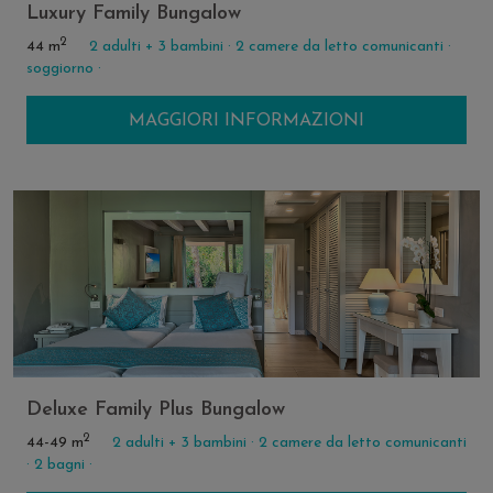
Luxury Family Bungalow
2
44 m
2 adulti + 3 bambini ·
2 camere da letto comunicanti ·
soggiorno ·
MAGGIORI INFORMAZIONI
Deluxe Family Plus Bungalow
2
44-49 m
2 adulti + 3 bambini ·
2 camere da letto comunicanti
·
2 bagni ·