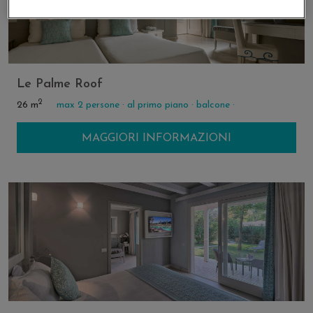
Un’oasi di spensieratezza e relax
Posizione centrale e strategica
Una soluzione perfetta per la famiglia
Le Palme Roof
Affacciato su uno splendido giardino
2
26 m
max 2 persone ·
al primo piano ·
balcone ·
MAGGIORI INFORMAZIONI