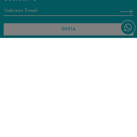
Forte Village World
Contattaci
L’intervento Del Fondo (R)esisto 2020 è realizzato con risorse a
valere sul Programma Operativo Regionale cofinanziato con il Fondo
Sociale Europeo 2014-2020 della Regione Sardegna, per un valore di
euro 809.935,00.
|
|
|
Quality Policy
Privacy Policy
Cookie Policy
Dichiarazione di