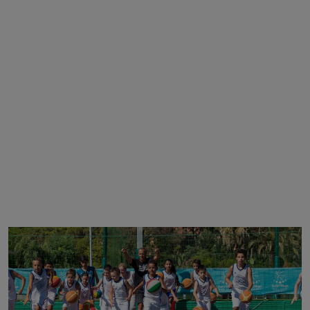
supervisione di
Ettore Messina
, attuale vice-allenatore
dei San Antonio Spurs ed ex commissario tecnico della
Nazionale Italiana.
.