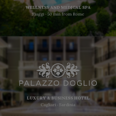
WELLNESS AND MEDICAL SPA
Fiuggi ‧ 50 min from Rome
LUXURY & BUSINESS HOTEL
Cagliari ‧ Sardinia