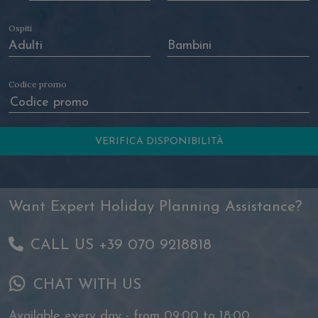
Ospiti
Codice promo
Want Expert Holiday Planning Assistance?
CALL US +39 070 9218818
CHAT WITH US
Available every day - from 09:00 to 18:00