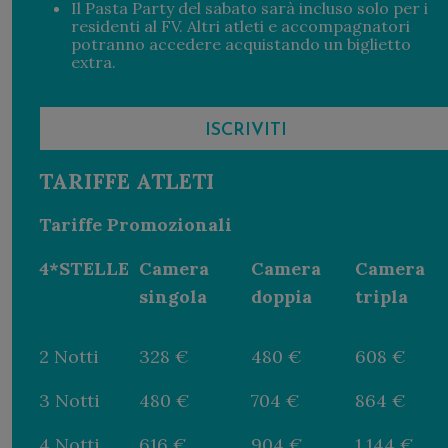
Il Pasta Party del sabato sarà incluso solo per i
residenti al FV. Altri atleti e accompagnatori
potranno accedere acquistando un biglietto
extra.
ISCRIVITI
TARIFFE ATLETI
Tariffe Promozionali
4*STELLE
Camera
Camera
Camera
singola
doppia
tripla
2 Notti
328 €
480 €
608 €
3 Notti
480 €
704 €
864 €
4 Notti
616 €
904 €
1.144 €