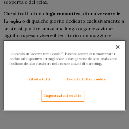
scoperta e del relax.
Che si tratti di una
fuga romantica
, di una
vacanza in
o di qualche giorno dedicato esclusivamente a
famiglia
sé stessi, partire senza una lunga organizzazione
significa spesso vivere il territorio con maggiore
spontaneità, lasciandosi guidare dalle opportunità
offerte dalla destinazione.
Cliccando su “Accetta tutti i cookie”, l'utente accetta di memorizzare i
cookie sul dispositivo per migliorare la navigazione del sito, analizzare
l'utilizzo del sito e assistere nelle nostre attività di marketing.
Rifiuta tutti
Accetta tutti i cookie
Impostazioni cookie