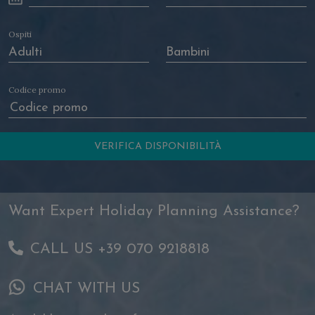
Ospiti
Codice promo
Want Expert Holiday Planning Assistance?
CALL US +39 070 9218818
CHAT WITH US