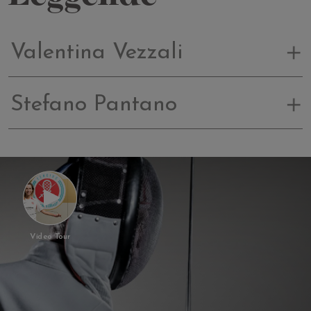
considerata una parte essenziale dell’addestramento
militare e della difesa personale. Oggi, la scherma si
pratica principalmente in tre forme principali:
Valentina Vezzali
Scherma sportiva (scherma olimpica)
: È una
disciplina competitiva dove gli atleti combattono
seguendo precise regole e protocolli di sicurezza. Le
Stefano Pantano
varianti includono la spada, il fioretto e il sciabola.
Scherma storica
: Questo ramo si concentra
sull’accuratezza storica e sulla riproduzione di
tecniche di combattimento utilizzate in epoche
passate. Gli praticanti spesso studiano manuali antichi
e mettono in pratica tecniche di combattimento
tradizionali.
Video Tour
Scherma artistica
: Questa forma di scherma si
concentra sull’estetica e sulla performance teatrale,
spesso combinando movimenti di scherma con
coreografie e narrazioni artistiche.