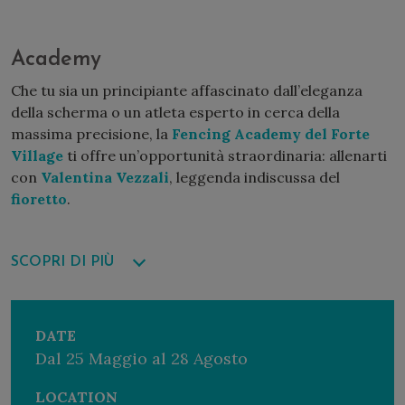
Academy
Che tu sia un principiante affascinato dall’eleganza
della scherma o un atleta esperto in cerca della
massima precisione, la
Fencing Academy del Forte
Village
ti offre un’opportunità straordinaria: allenarti
con
Valentina Vezzali
, leggenda indiscussa del
fioretto
.
Se c’è un’arma che incarna tecnica, velocità e
strategia, è proprio il fioretto, e chi meglio di
SCOPRI DI PIÙ
Valentina, la schermitrice più titolata della storia, può
insegnarne l’arte? Con la sua esperienza, la sua
determinazione e il suo talento senza pari, sarà al
DATE
Forte Village per condividere i segreti che l’hanno resa
Dal 25 Maggio al 28 Agosto
una campionessa olimpica e mondiale.
LOCATION
All’interno dello
Sport Academy Center
, dotato di