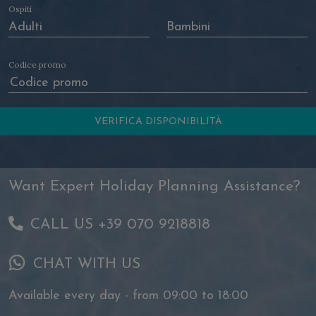
Ospiti
Codice promo
Want Expert Holiday Planning Assistance?
CALL US +39 070 9218818
CHAT WITH US
Available every day - from 09:00 to 18:00