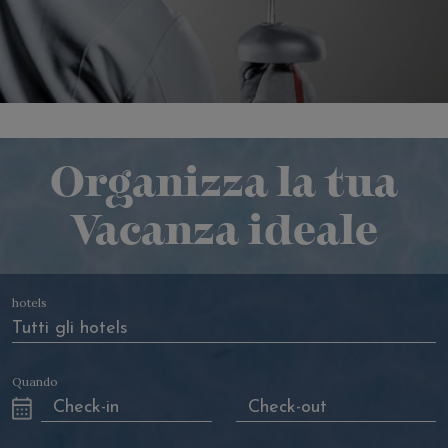
Indipendentemente dalla forma, l’arte della scherma
richiede un alto grado di abilità tecnica, reattività,
coordinazione e strategia. Oltre a essere un’attività
fisica impegnativa, la scherma promuove anche valori
come disciplina, rispetto per gli avversari e il
miglioramento personale continuo.
Organizza la tua
Per ulteriori informazioni o per prenotare la tua Academy
Vacanza ideale
chiama il +39 070 9218818 o scrivi a
holiday@fortevillage.com
hotels
Quando