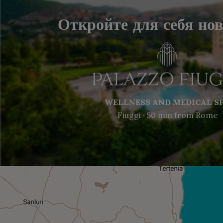
Откройте для себя но
WELLNESS AND MEDICAL S
Fiuggi ‧ 50 min from Rome