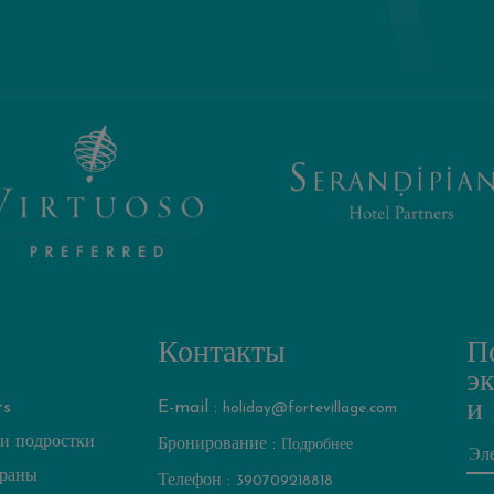
Контакты
П
э
и
ts
E-mail :
holiday@fortevillage.com
 и подростки
Бронирование :
Подробнее
ораны
Телефон :
390709218818