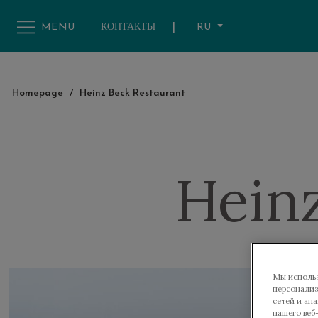
|
RU
MENU
КОНТАКТЫ
Homepage
/
Heinz Beck Restaurant
Hein
Мы использ
персонализ
сетей и ан
нашего веб