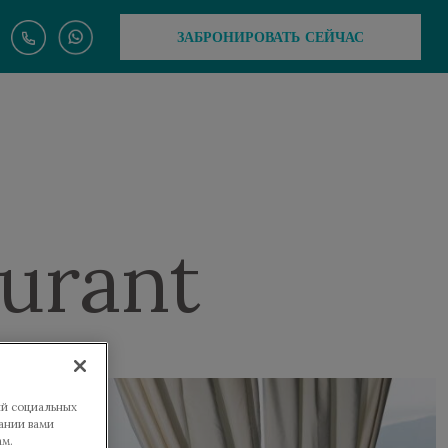
ЗАБРОНИРОВАТЬ СЕЙЧАС
urant
ий социальных
ании вами
ам.