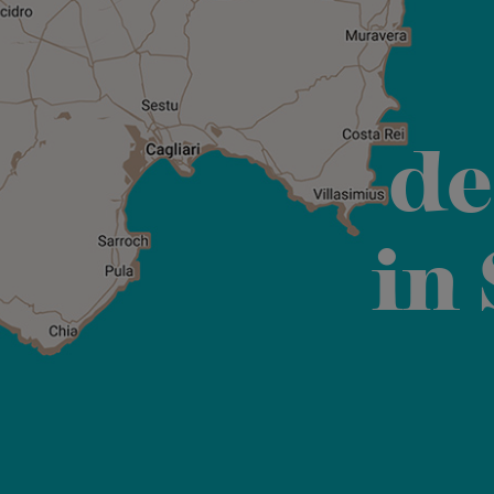
de
in