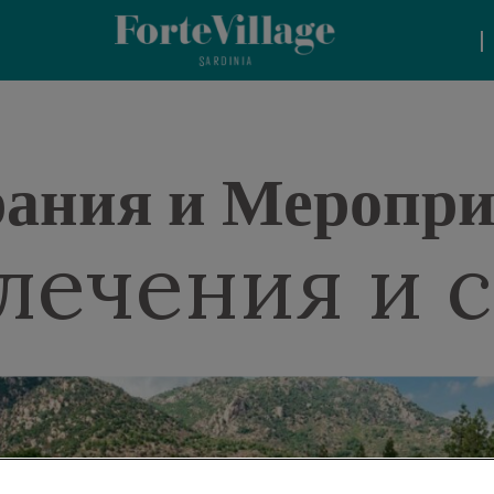
|
ания и Меропр
лечения и 