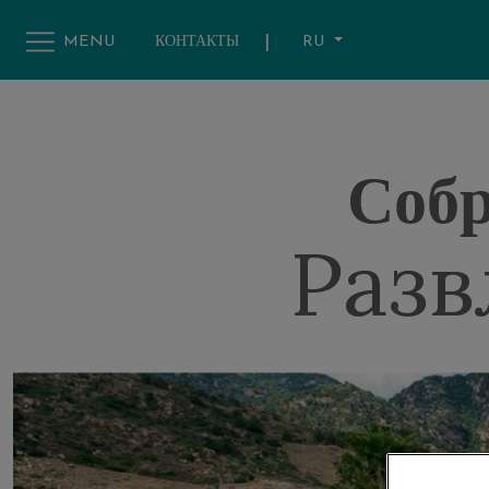
|
RU
MENU
КОНТАКТЫ
Homepage
/
Собрания и Мероприятия
/
Развлечения и спорт
Собр
Разв