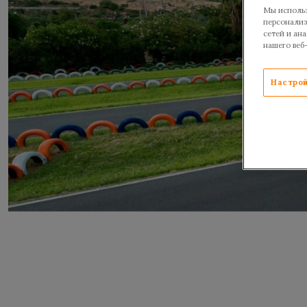
Мы использ
персонализ
сетей и ан
нашего веб
Настрой