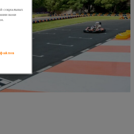
ий социальных
ании вами
ам.
 файлов