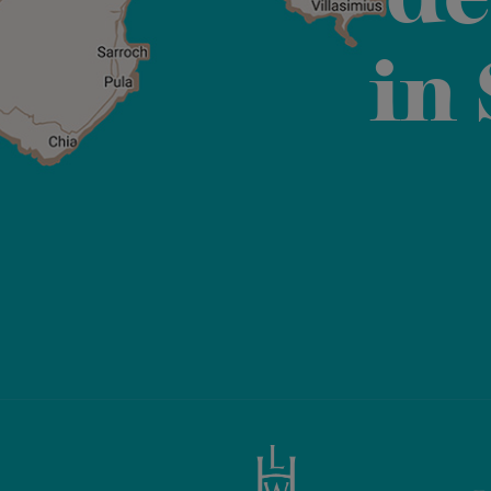
de
in