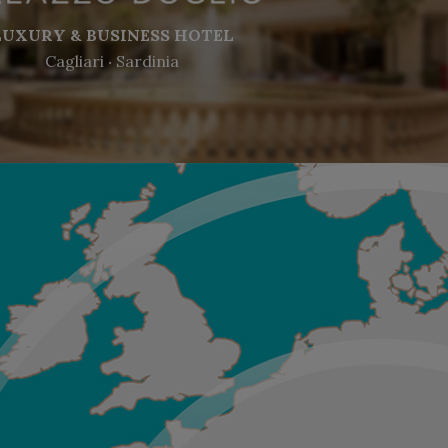
LUXURY & BUSINESS HOTEL
Cagliari ‧ Sardinia