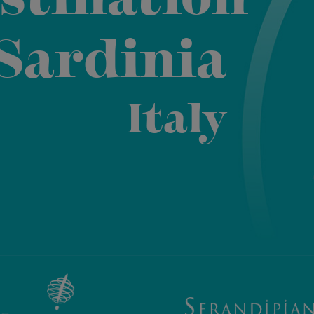
stination
 Sardinia
Italy