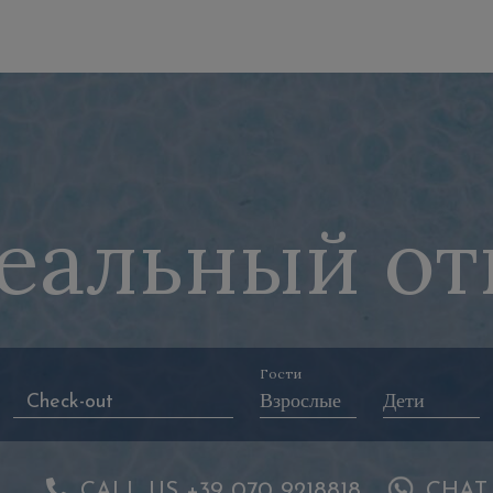
еальный от
Гости
CALL US +39 070 9218818
CHAT