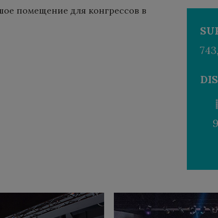
шое помещение для конгрессов в
SU
743
DI