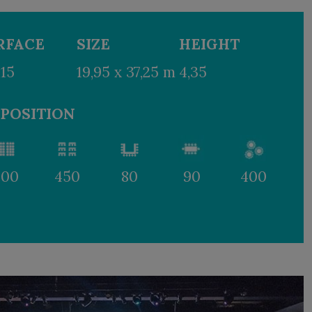
RFACE
SIZE
HEIGHT
,15
19,95 x 37,25 m
4,35
SPOSITION
900
450
80
90
400