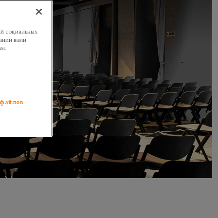
ий социальных
ании вами
ам.
 файлов