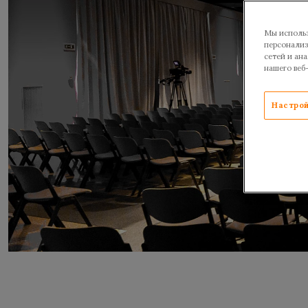
Мы использ
персонализ
сетей и ан
нашего веб
Настрой