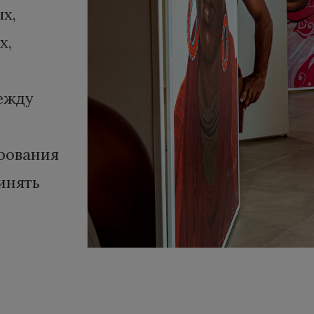
х,
х,
ежду
рования
инять