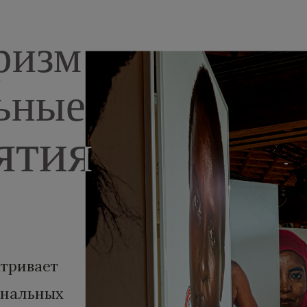
ризм
ьные
ятия
атривает
ональных