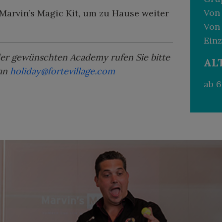
Von 
Marvin’s Magic Kit, um zu Hause weiter
Von 
Einz
er gewünschten Academy rufen Sie bitte
AL
 an
holiday@fortevillage.com
ab 6