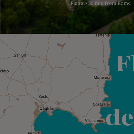
Fiuggi ‧ 50 min from Rome
F
de