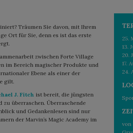
TE
niert? Träumen Sie davon, mit Ihrem
ge Ort für Sie, denn es ist das erste
25. 
rgt.
13. J
20. 
ammenarbeit zwischen Forte Village
17. 
en im Bereich magischer Produkte und
24. 
rnationaler Ebene als einer der
 gilt.
LO
hael J. Fitch
ist bereit, die jüngsten
Spo
nd zu überraschen. Überraschende
ZE
enblick und Gedankenlesen sind nur
ehmern der Marvin’s Magic Academy im
von 
Gru