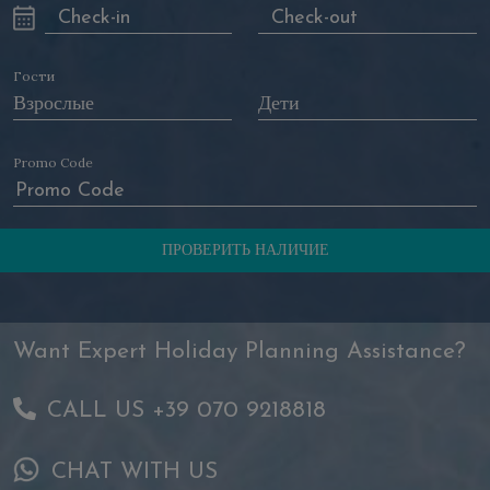
Гости
Promo Code
Want Expert Holiday Planning Assistance?
CALL US +39 070 9218818
CHAT WITH US