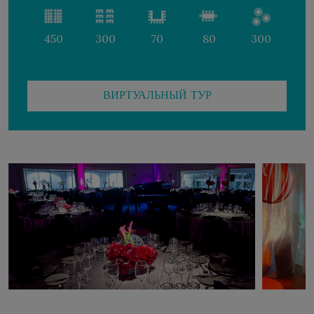
450
300
70
80
300
ВИРТУАЛЬНЫЙ ТУР