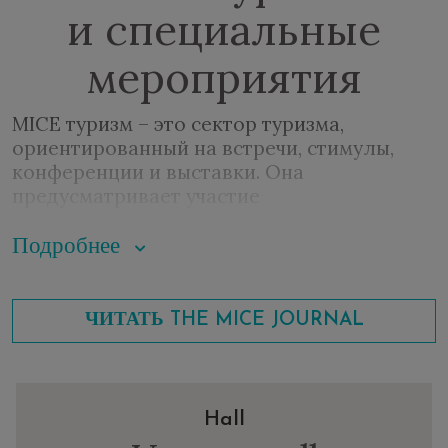
и специальные
мероприятия
MICE туризм – это сектор туризма,
ориентированный на встречи, стимулы,
конференции и выставки. Она
предусматривает участие
путешественников в профессиональных
мероприятиях и конференциях в деловых,
Подробнее
академических или общественных целях,
стимулирование местной экономики и
поощрение знаний и сотрудничества
ЧИТАТЬ THE MICE JOURNAL
между участниками.
MICE туризм требует детального
планирования и высокого качества
структур, чтобы принять большое
Hall
количество людей.