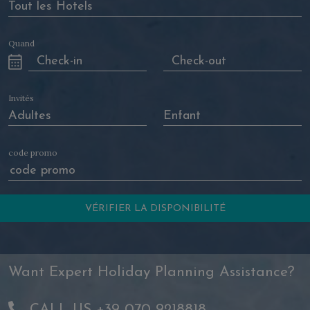
Quand
Invités
code promo
Want Expert Holiday Planning Assistance?
CALL US +39 070 9218818